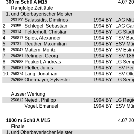
300 m Schü A M15
4.07.2
Rangfolge Zeitläufe
1. und Oberbayerischer Meister
Salassidis, Dimitrios
1994
BY
LAG Mitt
253190
2.
Schlegel, Sebastian
1994
BY
LAG Gar
29355
3.
Felderhoff, Christian
1994
BY
LG Stad
28314
4.
Spies, Alexander
1994
BY
TSV Bad
256817
5.
Reuther, Maximilian
1994
BY
ESV Mü
29731
6.
Mattern, Moritz
1994
BY
SV Esti
253047
7.
Relinger, Georg
1994
BY
TSV 186
254361
8.
Peukert, Andreas
1994
BY
LG Sem
252688
9.
Pfeffer, Julius
1994
BY
TSV Pei
256061
10.
Lang, Jonathan
1994
BY
TSV Ott
256374
Obermayer, Sylvester
1994
BY
LG Sem
252686
Ausser Wertung
Nejedl, Philipp
1994
BY
LG Regi
256812
Vogel, Emanuel
1994
BY
ESV Mü
1000 m Schü A M15
4.07.2
Finale
1. und Oberbayerischer Meister