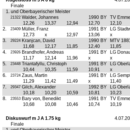
Finale
1. und Oberbayerischer Meister
Walder, Johannes
1990
BY
TV Emme
21322
12,26
13,37
12,94
12,70
12,10
2.
Müller, Franz
1991
BY
LG Stadt
23409
12,73
x
12,97
13,06
x
3.
Kranjcan, David
1990
BY
MTV 1881
29224
11,68
12,17
11,85
12,40
11,85
4.
Brandhofer, Andreas
1991
BY
LG Donau
23926
11,17
12,14
11,96
x
x
5.
Triantafyllu, Christoph
1991
BY
LG Oberl
23448
10,44
10,35
11,59
10,91
x
6.
Zaus, Martin
1991
BY
LG Semp
23724
11,29
11,42
11,49
x
11,40
7.
Gilch, Alexander
1992
BY
LG Oberl
29347
10,18
10,20
10,59
10,81
10,23
8.
Bary von, Benedikt
1991
BY
TV Emme
23553
10,68
10,08
10,46
10,74
10,19
Diskuswurf m J A 1.75 kg
4.07.2
Finale
1. und Oberbayerischer Meister