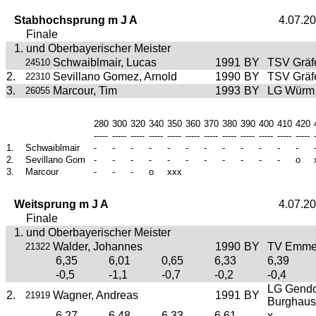
Stabhochsprung m J A
4.07.2
Finale
1. und Oberbayerischer Meister
Schwaiblmair, Lucas
1991
BY
TSV Gräfe
24510
2.
Sevillano Gomez, Arnold
1990
BY
TSV Gräfe
22310
3.
Marcour, Tim
1993
BY
LG Würm 
26055
280
300
320
340
350
360
370
380
390
400
410
420
-----
-----
-----
-----
-----
-----
-----
-----
-----
-----
-----
-----
1.
Schwaiblmair
-
-
-
-
-
-
-
-
-
-
-
-
2.
Sevillano Gom
-
-
-
-
-
-
-
-
-
-
-
o
3.
Marcour
-
-
-
o
xxx
Weitsprung m J A
4.07.2
Finale
1. und Oberbayerischer Meister
Walder, Johannes
1990
BY
TV Emme
21322
6,35
6,01
0,65
6,33
6,39
-0,5
-1,1
-0,7
-0,2
-0,4
LG Gendo
2.
Wagner, Andreas
1991
BY
21919
Burghau
6,27
6,48
6,33
6,61
x