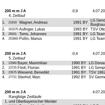
200 m m J A
-0,9
4.07.2
4. Zeitlauf
LG Gend
1.
Wagner, Andreas
1991
BY
21919
Burghau
2.
Aufinger, Lukas
1993
BY
TSV Ott
251570
3.
Toms, Johannes
1991
BY
LG Team 
29161
4.
Pollin, Marius
1991
BY
LG Team 
253665
200 m m J A
-0,4
4.07.2
5. Zeitlauf
1.
Bayer, Maximilian
1990
BY
LG Donau
23360
2.
Föstl, Florian
1991
BY
LG Semp
23725
3.
Wiesend, Benedikt
1991
BY
TSV 1862
23575
4.
Stierhof, Marc
1992
BY
SV Germe
27721
200 m m J A
4.07.2
Rangfolge Zeitläufe
1. und Oberbayerischer Meister